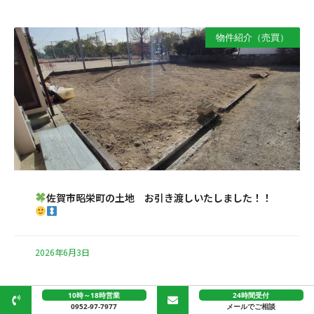
物件紹介（売買）
佐賀市昭栄町の土地 お引き渡しいたしました！！
2026年6月3日
10時～18時営業
24時間受付
物件紹介（売買）
0952-97-7977
メールでご相談