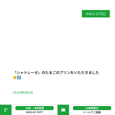
ゆめさき日記
「シャトレーゼ」のたまごのプリンをいただきました
2026年6月1日
10時～18時営業
24時間受付
物件紹介（売買）
0952-97-7977
メールでご相談