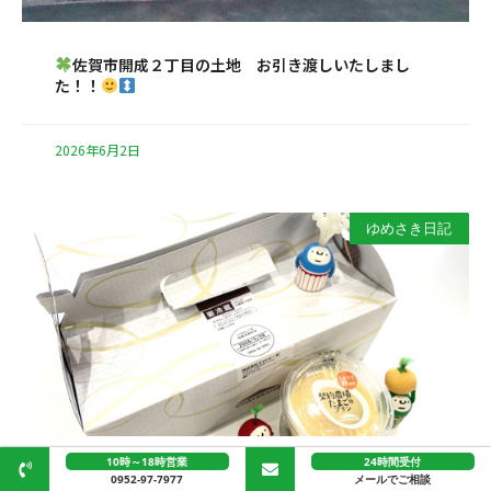
佐賀市開成２丁目の土地 お引き渡しいたしまし
た！！
2026年6月2日
ゆめさき日記
10時～18時営業
24時間受付
「シャトレーゼ」のたまごのプリンをいただきました
0952-97-7977
メールでご相談