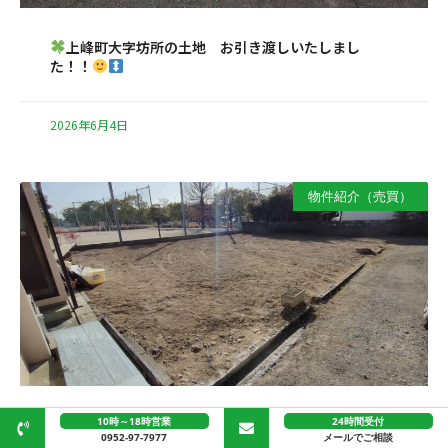
上峰町大字坊所の土地 お引き渡しいたしまし
た！！
2026年6月4日
物件紹介（売買）
10時～18時営業
24時間受付
佐賀市昭栄町の土地 お引き渡しいたしました！！
0952-97-7977
メールでご相談