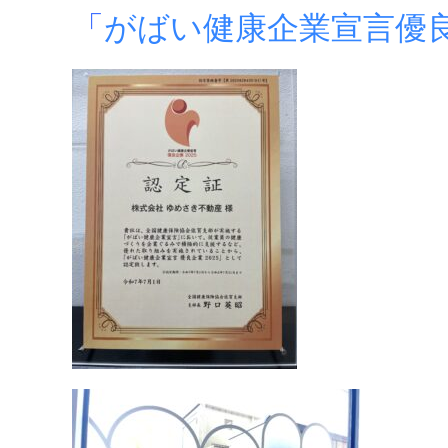
「
がばい健康企業宣言優良