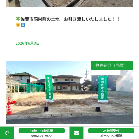
佐賀市昭栄町の土地 お引き渡しいたしました！！
2026年6月3日
物件紹介（売買）
10時～18時営業
24時間受付
佐賀市開成２丁目の土地 お引き渡しいたしまし
0952-97-7977
メールでご相談