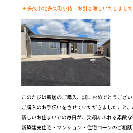
多久市北多久町小侍 お引き渡しいたしまし
この
たび
は
新居
の
ご
購入、
誠に
おめでとう
ご
ざ
い
ご
購入
の
お手伝い
を
さ
せ
て
いただき
ま
した
こと、
新しい
お
住まい
で
の
毎日
が、
笑顔
あふれる
素敵
な
新築建売住宅・マンション・住宅ローンのご相談