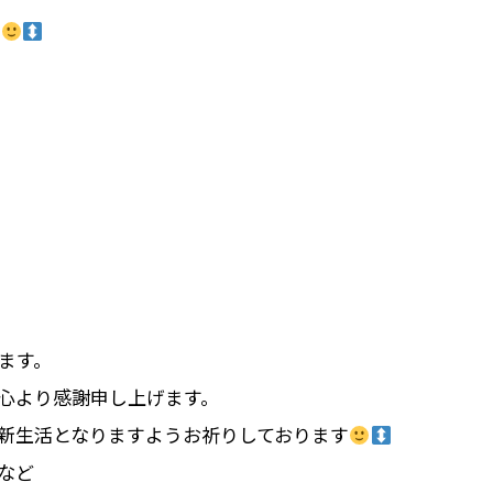
た
ます。
心
より
感謝
申
し
上げ
ます。
新
生活
となり
ます
よう
お祈り
し
て
おり
ます
など